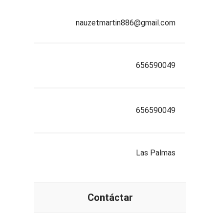
nauzetmartin886@gmail.com
656590049
656590049
Las Palmas
Contáctar