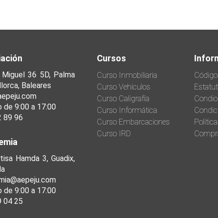
ación
Cursos
Infor
 Miguel 36 5D, Palma
Curso Inmobiliaria
Código
lorca, Baleares
Curso Vehiculos
Estatu
aepeju.com
Curso Caligrafía
Condio
o de 9:00 a 17:00
Curso Informática
Condic
2 89 96
Curso Embarcaciones
Polític
Curso IRD
Compr
emia
tisa Hamda 3, Guadix,
da
mia@aepeju.com
o de 9:00 a 17:00
9 04 25