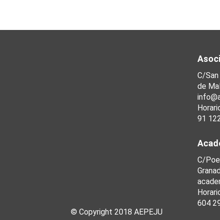
Asoci
C/San
de Mal
info@
Horari
91 12
Acad
C/Poe
Grana
acade
Horari
604 2
© Copyright 2018 AEPEJU