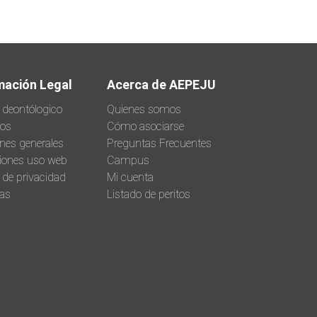
mación Legal
Acerca de AEPEJU
 deontólogico
Quienes somos
tos
Cómo asociarse
nes generales
Preguntas Frecuentes
iones uso web
Campus
a de privacidad
Mi cuenta
as
Listado de peritos