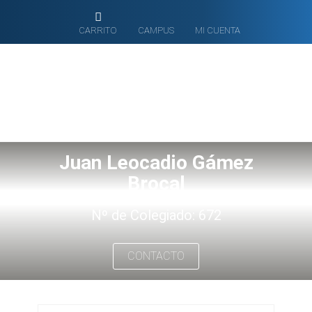
CARRITO
CAMPUS
MI CUENTA
Juan Leocadio Gámez
Brocal
Nº de Colegiado: 672
CONTACTO