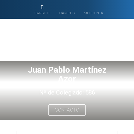
CARRITO
CAMPUS
MI CUENTA
Juan Pablo Martínez
Azor
Nº de Colegiado: 586
CONTACTO