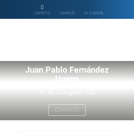
CARRITO
CAMPUS
MI CUENTA
Juan Pablo Fernández
Ugena
Nº de Colegiado: 555
CONTACTO