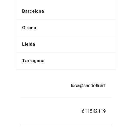
Barcelona
Girona
Lleida
Tarragona
luca@sasdelli.art
611542119