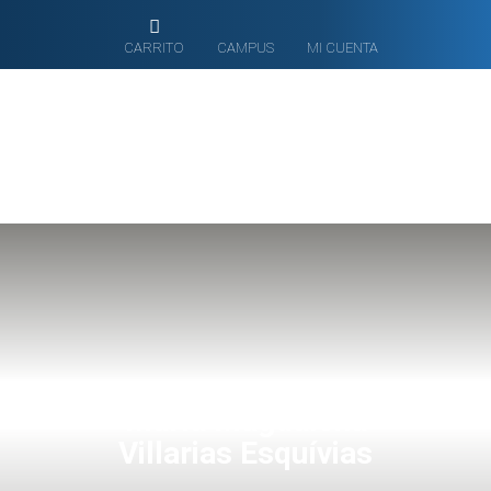
CARRITO
CAMPUS
MI CUENTA
María Magdalena
Villarias Esquívias