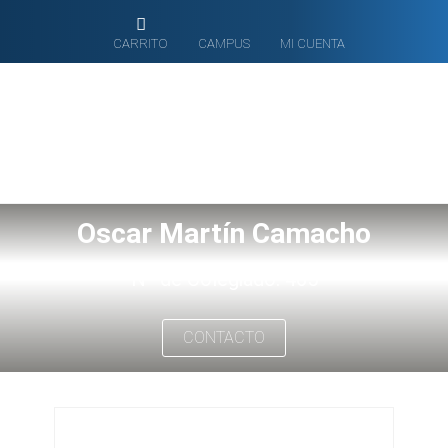
CARRITO
CAMPUS
MI CUENTA
Oscar Martín Camacho
Nº de Colegiado: 465
CONTACTO