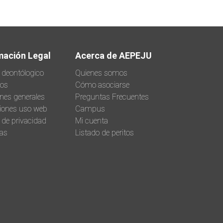
mación Legal
Acerca de AEPEJU
 deontólogico
Quienes somos
tos
Cómo asociarse
nes generales
Preguntas Frecuentes
iones uso web
Campus
a de privacidad
Mi cuenta
as
Listado de peritos