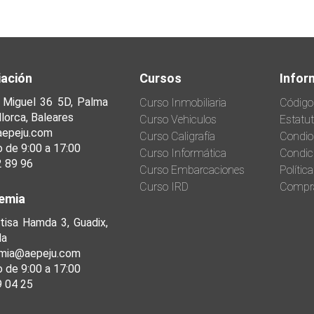
ación
Cursos
Infor
 Miguel 36 5D, Palma
Curso Inmobiliaria
Código
lorca, Baleares
Curso Vehiculos
Estatu
aepeju.com
Curso Caligrafía
Condio
o de 9:00 a 17:00
Curso Informática
Condic
2 89 96
Curso Embarcaciones
Polític
Curso IRD
Compr
emia
tisa Hamda 3, Guadix,
da
mia@aepeju.com
o de 9:00 a 17:00
9 04 25