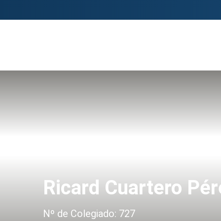
Ricard Cuartero Pér
Nº de Colegiado: 727