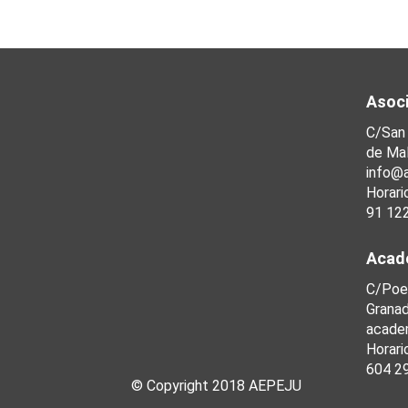
Asoci
C/San
de Mal
info@
Horari
91 12
Acad
C/Poe
Grana
acade
Horari
604 2
© Copyright 2018 AEPEJU