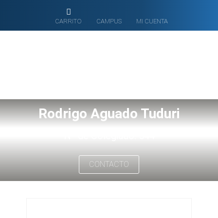
CARRITO
CAMPUS
MI CUENTA
Rodrigo Aguado Tuduri
Nº de Colegiado: 544
CONTACTO